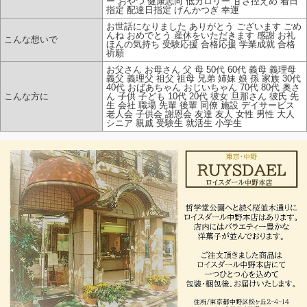
ー おやつ 健康志向 低カロリー 甘さ控えめ 着日
指定 配達日指定 げんかつぎ 幸運
お世話になりました ありがとう ございます ごめ
んね おめでとう 産休をいただきます 感謝 お礼
こんな想いで
ほんの気持ち 受験応援 合格応援 学業成就 合格
祈願
お父さん お母さん 父 母 50代 60代 義母 義理母
義父 義理父 祖父 祖母 兄弟 姉妹 娘 孫 家族 30代
40代 おばあちゃん おじいちゃん 70代 80代 奥さ
こんな方に
ん 子供 子ども 10代 20代 彼女 旦那さん 彼氏 先
生 会社 職場 先輩 後輩 同僚 施設 デイサービス
老人会 子供会 謝恩会 友達 友人 女性 男性 大人
シニア 親戚 受験生 就活生 小学生