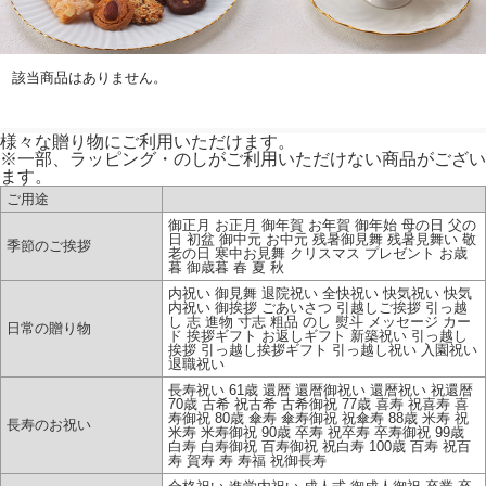
該当商品はありません。
様々な贈り物にご利用いただけます。
※一部、ラッピング・のしがご利用いただけない商品がござい
ます。
ご用途
御正月 お正月 御年賀 お年賀 御年始 母の日 父の
日 初盆 御中元 お中元 残暑御見舞 残暑見舞い 敬
季節のご挨拶
老の日 寒中お見舞 クリスマス プレゼント お歳
暮 御歳暮 春 夏 秋
内祝い 御見舞 退院祝い 全快祝い 快気祝い 快気
内祝い 御挨拶 ごあいさつ 引越しご挨拶 引っ越
し 志 進物 寸志 粗品 のし 熨斗 メッセージ カー
日常の贈り物
ド 挨拶ギフト お返しギフト 新築祝い 引っ越し
挨拶 引っ越し挨拶ギフト 引っ越し祝い 入園祝い
退職祝い
長寿祝い 61歳 還暦 還暦御祝い 還暦祝い 祝還暦
70歳 古希 祝古希 古希御祝 77歳 喜寿 祝喜寿 喜
寿御祝 80歳 傘寿 傘寿御祝 祝傘寿 88歳 米寿 祝
長寿のお祝い
米寿 米寿御祝 90歳 卒寿 祝卒寿 卒寿御祝 99歳
白寿 白寿御祝 百寿御祝 祝白寿 100歳 百寿 祝百
寿 賀寿 寿 寿福 祝御長寿