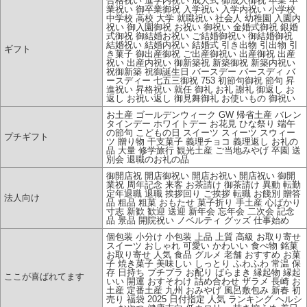
合格祝い 進学内祝い 成人式 御成人御祝 卒業 卒
業祝い 御卒業御祝 入学祝い 入学内祝い 小学校
中学校 高校 大学 就職祝い 社会人 幼稚園 入園内
祝い 御入園御祝 お祝い 御祝い 金婚式御祝 銀婚
式御祝 御結婚お祝い ご結婚御祝い 御結婚御祝
結婚祝い 結婚内祝い 結婚式 引き出物 引出物 引
ギフト
き菓子 御出産御祝 ご出産御祝い 出産御祝 出産
祝い 出産内祝い 御新築祝 新築御祝 新築内祝い
祝御新築 祝御誕生日 バースデー バースディ バ
ースディー 七五三御祝 753 初節句御祝 節句 昇
進祝い 昇格祝い 就任 御礼 お礼 謝礼 御返し お
返し お祝い返し 御見舞御礼 お使いもの 御祝い
お土産 ゴールデンウィーク GW 帰省土産 バレン
タインデー ホワイトデー お花見 ひな祭り 端午
の節句 こどもの日 スイーツ スィーツ スウィー
プチギフト
ツ 贈り物 干支菓子 義理チョコ 義理返し お礼の
品 大量 修学旅行 観光土産 ご当地みやげ 卒園 送
別会 退職のお礼の品
御開店祝 開店御祝い 開店お祝い 開店祝い 御開
業祝 周年記念 来客 お茶請け 御茶請け 異動 転勤
定年退職 退職 挨拶回り ご挨拶 転職 お餞別 贈答
法人向け
品 粗品 粗菓 おもたせ 菓子折り 手土産 心ばかり
寸志 新歓 歓迎 送迎 新年会 忘年会 二次会 記念
品 景品 開院祝い ノベルティ グッズ 仕事始め
個包装 小分け 小包装 上品 上質 高級 お取り寄せ
スイーツ おしゃれ 可愛い かわいい 食べ物 銘菓
お取り寄せ 人気 食品 グルメ 老舗 おすすめ お菓
子 焼き菓子 美味しい しっとり ふわふわ 常温 保
存 日持ち プチプラ お配り ばらまき 縁起物 縁起
ここが喜ばれてます
いい 開運 おすそわけ 詰め合わせ ザラメ 長崎 お
土産 定番土産 九州 おみやげ 風呂敷包み 新春 初
売り 福袋 2025 日付指定 人気 ランキング ヘルシ