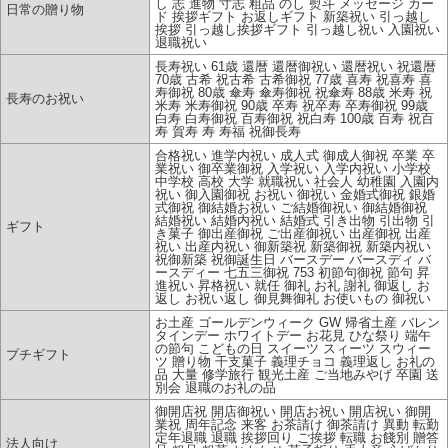
し 志 進物 寸志 粗品 のし 熨斗 メッセージ カー
日常の贈り物
ド 挨拶ギフト お返しギフト 新築祝い 引っ越し
挨拶 引っ越し挨拶ギフト 引っ越し祝い 入園祝い
退職祝い
長寿祝い 61歳 還暦 還暦御祝い 還暦祝い 祝還暦
70歳 古希 祝古希 古希御祝 77歳 喜寿 祝喜寿 喜
寿御祝 80歳 傘寿 傘寿御祝 祝傘寿 88歳 米寿 祝
長寿のお祝い
米寿 米寿御祝 90歳 卒寿 祝卒寿 卒寿御祝 99歳
白寿 白寿御祝 百寿御祝 祝白寿 100歳 百寿 祝百
寿 賀寿 寿 寿福 祝御長寿
合格祝い 進学内祝い 成人式 御成人御祝 卒業 卒
業祝い 御卒業御祝 入学祝い 入学内祝い 小学校
中学校 高校 大学 就職祝い 社会人 幼稚園 入園内
祝い 御入園御祝 お祝い 御祝い 金婚式御祝 銀婚
式御祝 御結婚お祝い ご結婚御祝い 御結婚御祝
結婚祝い 結婚内祝い 結婚式 引き出物 引出物 引
ギフト
き菓子 御出産御祝 ご出産御祝い 出産御祝 出産
祝い 出産内祝い 御新築祝 新築御祝 新築内祝い
祝御新築 祝御誕生日 バースデー バースディ バ
ースディー 七五三御祝 753 初節句御祝 節句 昇
進祝い 昇格祝い 就任 御礼 お礼 謝礼 御返し お
返し お祝い返し 御見舞御礼 お使いもの 御祝い
お土産 ゴールデンウィーク GW 帰省土産 バレン
タインデー ホワイトデー お花見 ひな祭り 端午
の節句 こどもの日 スイーツ スィーツ スウィー
プチギフト
ツ 贈り物 干支菓子 義理チョコ 義理返し お礼の
品 大量 修学旅行 観光土産 ご当地みやげ 卒園 送
別会 退職のお礼の品
御開店祝 開店御祝い 開店お祝い 開店祝い 御開
業祝 周年記念 来客 お茶請け 御茶請け 異動 転勤
定年退職 退職 挨拶回り ご挨拶 転職 お餞別 贈答
法人向け