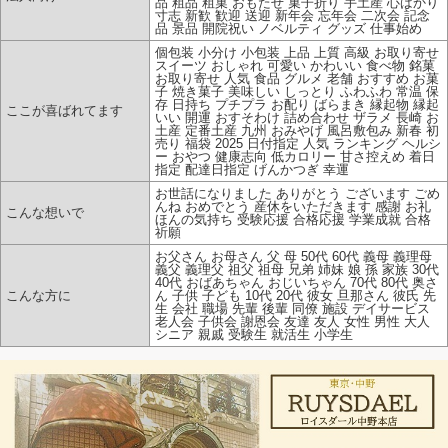
品 粗品 粗菓 おもたせ 菓子折り 手土産 心ばかり
寸志 新歓 歓迎 送迎 新年会 忘年会 二次会 記念
品 景品 開院祝い ノベルティ グッズ 仕事始め
個包装 小分け 小包装 上品 上質 高級 お取り寄せ
スイーツ おしゃれ 可愛い かわいい 食べ物 銘菓
お取り寄せ 人気 食品 グルメ 老舗 おすすめ お菓
子 焼き菓子 美味しい しっとり ふわふわ 常温 保
存 日持ち プチプラ お配り ばらまき 縁起物 縁起
ここが喜ばれてます
いい 開運 おすそわけ 詰め合わせ ザラメ 長崎 お
土産 定番土産 九州 おみやげ 風呂敷包み 新春 初
売り 福袋 2025 日付指定 人気 ランキング ヘルシ
ー おやつ 健康志向 低カロリー 甘さ控えめ 着日
指定 配達日指定 げんかつぎ 幸運
お世話になりました ありがとう ございます ごめ
んね おめでとう 産休をいただきます 感謝 お礼
こんな想いで
ほんの気持ち 受験応援 合格応援 学業成就 合格
祈願
お父さん お母さん 父 母 50代 60代 義母 義理母
義父 義理父 祖父 祖母 兄弟 姉妹 娘 孫 家族 30代
40代 おばあちゃん おじいちゃん 70代 80代 奥さ
こんな方に
ん 子供 子ども 10代 20代 彼女 旦那さん 彼氏 先
生 会社 職場 先輩 後輩 同僚 施設 デイサービス
老人会 子供会 謝恩会 友達 友人 女性 男性 大人
シニア 親戚 受験生 就活生 小学生