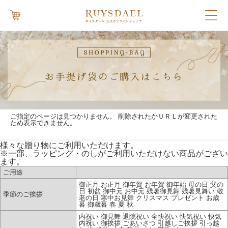
ご指定のページは見つかりません。 削除されたかＵＲＬが変更された
ため表示できません。
様々な贈り物にご利用いただけます。
※一部、ラッピング・のしがご利用いただけない商品がござい
ます。
ご用途
御正月 お正月 御年賀 お年賀 御年始 母の日 父の
日 初盆 御中元 お中元 残暑御見舞 残暑見舞い 敬
季節のご挨拶
老の日 寒中お見舞 クリスマス プレゼント お歳
暮 御歳暮 春 夏 秋
内祝い 御見舞 退院祝い 全快祝い 快気祝い 快気
内祝い 御挨拶 ごあいさつ 引越しご挨拶 引っ越