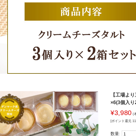
【工場より
×6(3個入
¥3,980
(
[ポイント還元 1
数量: