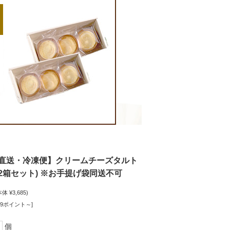
直送・冷凍便】クリームチーズタルト
り2箱セット) ※お手提げ袋同送不可
本体 ¥3,685)
19ポイント～]
個