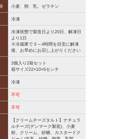
等
小麦、卵、乳、ゼラチン
冷凍
冷凍状態で製造日より20日、解凍日
より1日
※冷蔵庫で３～4時間を目安に解凍
後、お早めにお召し上がりください
3個入り2箱セット
箱サイズ22×10×5センチ
冷凍
不可
不可
【クリームチーズタルト】ナチュラ
ルチーズ(デンマーク製造)、小麦
粉、クリーム、砂糖、カスタードク
リーム(牛乳、砂糖、卵黄、乳製