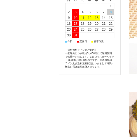
1
2
3
4
5
6
7
8
9
10
11
12
13
14
15
16
17
18
19
20
21
22
23
24
25
26
27
28
29
30
31
今日
定休日
夏季休業
■
■
■
【送料無料ラインのご案内】
一配送先につき税込5,400円にて送料無料
でお届けいたします。またロイスダールセッ
ト(L30)は送料無料商品です。※送料無料
ライン及び送料無料配送につきまして沖縄・
離島お届けは対象外となります。