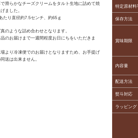
厚で滑らかなチーズクリームをタルト生地に詰めて焼
特定原材料
上げました。
あたり直径約7.5センチ、約65ｇ
保存方法
写真のような詰め合わせとなります。
商品のお届けまで一週間程度お日にちをいただきま
賞味期限
。
工場より冷凍便でのお届けとなりますため、お手提げ
の同送は出来ません。
内容量
配送方法
熨斗対応
ラッピング