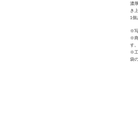
濃
き
1個
※
※
す
※
袋