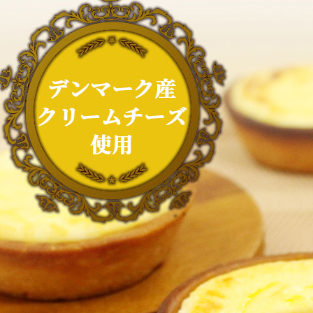
アンリカ
ロンジェ
Le Chocolat
Season
Classique
collection
ル・ショコラ・クラシック
季節の商品